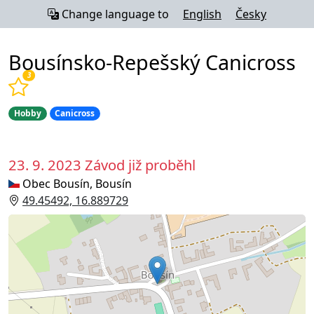
Change language to
English
Česky
Bousínsko-Repešský Canicross
3
Hobby
Canicross
23. 9. 2023
Závod již proběhl
Obec Bousín, Bousín
49.45492, 16.889729