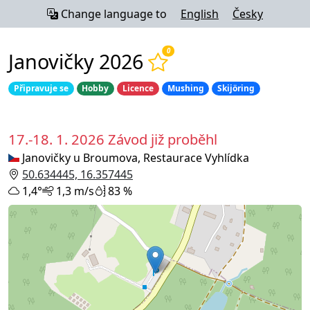
Change language to
English
Česky
0
Janovičky 2026
Připravuje se
Hobby
Licence
Mushing
Skijöring
17.-18. 1. 2026
Závod již proběhl
Janovičky u Broumova, Restaurace Vyhlídka
50.634445, 16.357445
1,4°
1,3 m/s
83 %