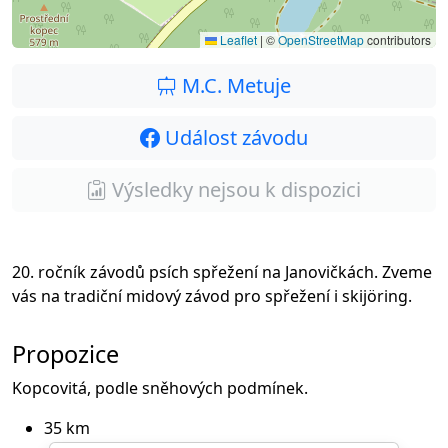
Leaflet
|
©
OpenStreetMap
contributors
M.C. Metuje
Událost závodu
Výsledky nejsou k dispozici
20. ročník závodů psích spřežení na Janovičkách. Zveme
vás na tradiční midový závod pro spřežení i skijöring.
Propozice
Kopcovitá, podle sněhových podmínek.
35 km