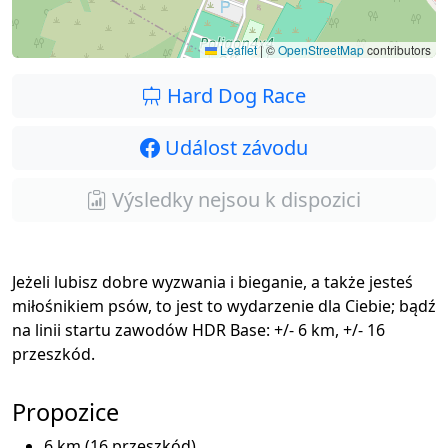
Leaflet
|
©
OpenStreetMap
contributors
Hard Dog Race
Událost závodu
Výsledky nejsou k dispozici
Jeżeli lubisz dobre wyzwania i bieganie, a także jesteś
miłośnikiem psów, to jest to wydarzenie dla Ciebie; bądź
na linii startu zawodów HDR Base: +/- 6 km, +/- 16
przeszkód.
Propozice
6 km (16 przeszkód)