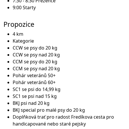
7:30 - 8:30 Prezence
9:00 Starty
Propozice
4 km
Kategorie
CCW se psy do 20 kg
CCW se psy nad 20 kg
CCM se psy do 20 kg
CCM se psy nad 20 kg
Pohár veteránů 50+
Pohár veteránů 60+
SC1 se psi do 14,99 kg
SC1 se psi nad 15 kg
BKJ psi nad 20 kg
BKJ special pro malé psy do 20 kg
Doplňková trať pro radost Fredíkova cesta pro
handicapované nebo staré pejsky