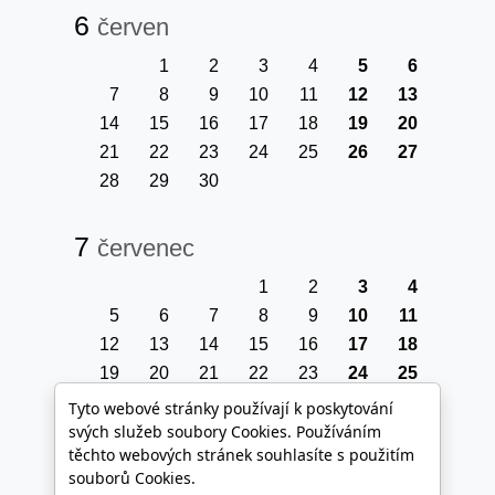
6
červen
1
2
3
4
5
6
7
8
9
10
11
12
13
14
15
16
17
18
19
20
21
22
23
24
25
26
27
28
29
30
7
červenec
1
2
3
4
5
6
7
8
9
10
11
12
13
14
15
16
17
18
19
20
21
22
23
24
25
26
27
28
29
30
31
Tyto webové stránky používají k poskytování
svých služeb soubory Cookies. Používáním
těchto webových stránek souhlasíte s použitím
souborů Cookies.