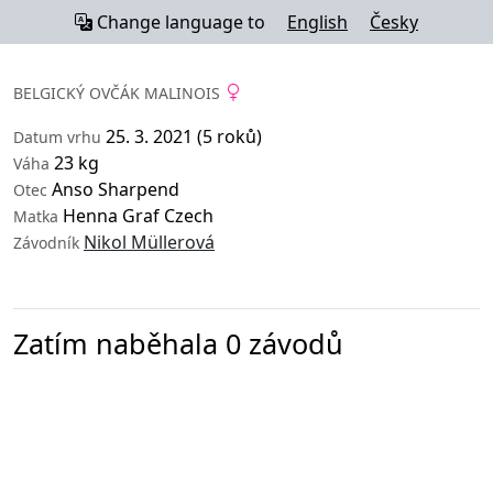
Change language to
English
Česky
BELGICKÝ OVČÁK MALINOIS
25. 3. 2021 (5 roků)
Datum vrhu
23 kg
Váha
Anso Sharpend
Otec
Henna Graf Czech
Matka
Nikol Müllerová
Závodník
Zatím naběhala 0 závodů