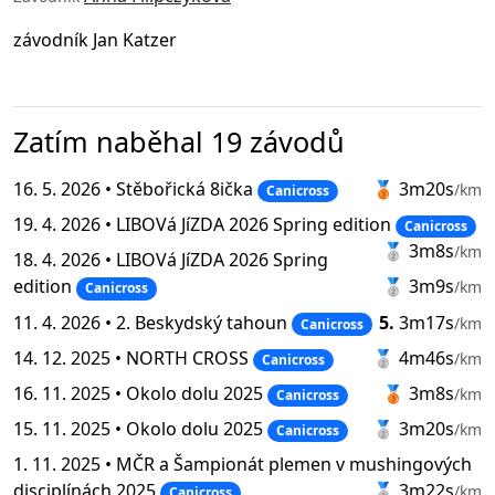
závodník Jan Katzer
Zatím naběhal 19 závodů
16. 5. 2026 •
Stěbořická 8ička
🥉
3m20s
/km
Canicross
19. 4. 2026 •
LIBOVá JíZDA 2026 Spring edition
Canicross
🥈
3m8s
/km
18. 4. 2026 •
LIBOVá JíZDA 2026 Spring
edition
🥈
3m9s
/km
Canicross
11. 4. 2026 •
2. Beskydský tahoun
5.
3m17s
/km
Canicross
14. 12. 2025 •
NORTH CROSS
🥈
4m46s
/km
Canicross
16. 11. 2025 •
Okolo dolu 2025
🥉
3m8s
/km
Canicross
15. 11. 2025 •
Okolo dolu 2025
🥈
3m20s
/km
Canicross
1. 11. 2025 •
MČR a Šampionát plemen v mushingových
disciplínách 2025
🥈
3m22s
/km
Canicross