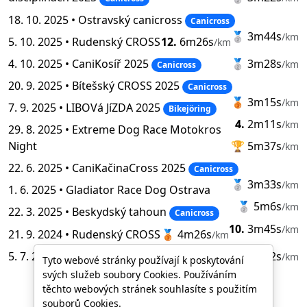
18. 10. 2025 •
Ostravský canicross
Canicross
🥈
3m44s
/km
5. 10. 2025 •
Rudenský CROSS
12.
6m26s
/km
4. 10. 2025 •
CaniKosíř 2025
🥈
3m28s
/km
Canicross
20. 9. 2025 •
Bítešský CROSS 2025
Canicross
🥉
3m15s
/km
7. 9. 2025 •
LIBOVá JíZDA 2025
Bikejöring
4.
2m11s
/km
29. 8. 2025 •
Extreme Dog Race Motokros
Night
🏆
5m37s
/km
22. 6. 2025 •
CaniKačinaCross 2025
Canicross
🥈
3m33s
/km
1. 6. 2025 •
Gladiator Race Dog Ostrava
🥈
5m6s
/km
22. 3. 2025 •
Beskydský tahoun
Canicross
10.
3m45s
/km
21. 9. 2024 •
Rudenský CROSS
🥉
4m26s
/km
5. 7. 2024 •
Charitativní CC24
20.
6m2s
/km
Canicross
Tyto webové stránky používají k poskytování
svých služeb soubory Cookies. Používáním
těchto webových stránek souhlasíte s použitím
souborů Cookies.