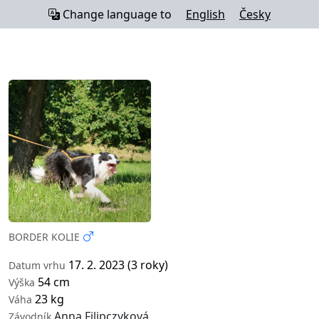
Change language to
English
Česky
BORDER KOLIE
17. 2. 2023 (3 roky)
Datum vrhu
54 cm
Výška
23 kg
Váha
Anna Filipczyková
Závodník