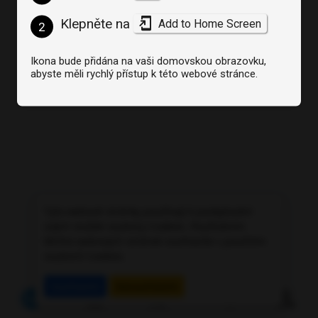
Klepněte na
Add to Home Screen
2
Ikona bude přidána na vaši domovskou obrazovku,
abyste měli rychlý přístup k této webové stránce.
Tyto webové stránky používají k poskytování
svých služeb soubory Cookies. Používáním
těchto webových stránek souhlasíte s použitím
souborů Cookies.
Souhlasím
Nesouhlasím