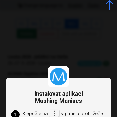
Change language to
English
Česky
CC
BKJ
SC
DT
MU
SKJ
O
Hobby
Licence
Zobrazit proběhlé
Louka 2026 - Ježdění na Valše
26.-27. 9. 2026 • Louka
Připravuje se
H
ACANA Zaječov 2026
14.-15. 11. 2026 •
Malá Víska
H
L
Instalovat aplikaci
Mushing Maniacs
Klepněte na
v panelu prohlížeče.
1