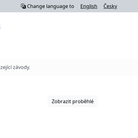
Change language to
English
Česky
z
ející závody.
Zobrazit proběhlé