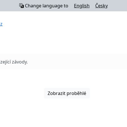
Change language to
English
Česky
cz
ející závody.
Zobrazit proběhlé