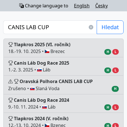
Change language to
English
Česky
Hledat
Tlapkros 2025 (VI. ročník)
18.-19. 10. 2025 •
Brezec
H
L
Canis Láb Dog Race 2025
1.-2. 3. 2025 •
Láb
H
L
Oravská Polhora CANIS LAB CUP
Zrušeno •
Slaná Voda
H
Canis Láb Dog Race 2024
9.-10. 11. 2024 •
Láb
H
L
Tlapkros 2024 (V. ročník)
12.-13. 10. 2024 •
Bzenec
H
L