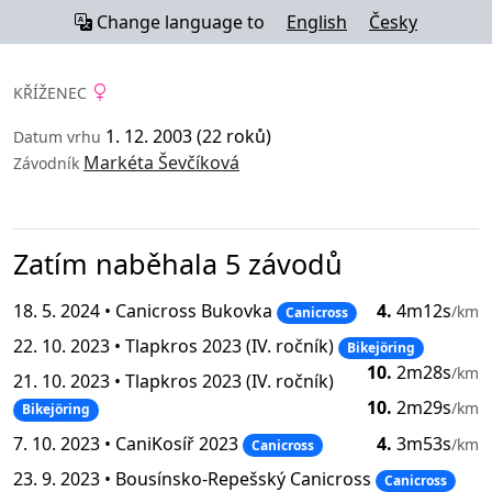
Change language to
English
Česky
KŘÍŽENEC
1. 12. 2003 (22 roků)
Datum vrhu
Markéta Ševčíková
Závodník
Zatím naběhala 5 závodů
18. 5. 2024 •
Canicross Bukovka
4.
4m12s
/km
Canicross
22. 10. 2023 •
Tlapkros 2023 (IV. ročník)
Bikejöring
10.
2m28s
/km
21. 10. 2023 •
Tlapkros 2023 (IV. ročník)
10.
2m29s
/km
Bikejöring
7. 10. 2023 •
CaniKosíř 2023
4.
3m53s
/km
Canicross
23. 9. 2023 •
Bousínsko-Repešský Canicross
Canicross