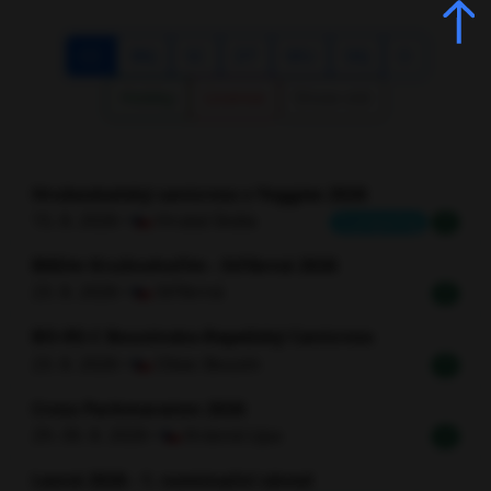
CC
BKJ
SC
DT
MU
SKJ
O
Hobby
License
Show old
Hruboskalský canicross s Yoggies 2026
15. 8. 2026 •
Hrubá Skála
Is preparing
H
Běžím Krušnohořím - Stříbrná 2026
23. 8. 2026 •
Stříbrná
H
BO-RE-C Bousínsko-Repešský Canicross
23. 8. 2026 •
Obec Bousín
H
Cross Parkmaraton 2026
29.-30. 8. 2026 •
Krásná Lípa
H
Lesná 2026 - 1. nominační závod