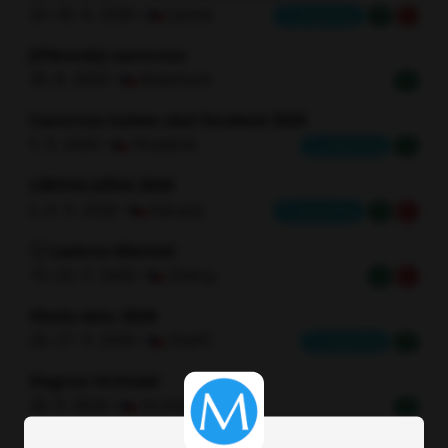
29.-30. 8. 2026 •
Lesná
Is preparing
H
L
Jiříkovský canicross
30. 8. 2026 •
Rubmurk
H
Canicross kolem skal Studené 2026
5. 9. 2026 •
Studené
Is preparing
H
LIBOVá JíZDA 2026
5.-6. 9. 2026 •
Káraný
Is preparing
H
L
Leskros Mácháč
19.-20. 9. 2026 •
Doksy
H
L
Okolo dolu 2026
26.-27. 9. 2026 •
Staříč
Is preparing
H
Dogrun Vrchlabí
28. 9. 2026 •
Vrchlabí
H
CaniKosíř 2026