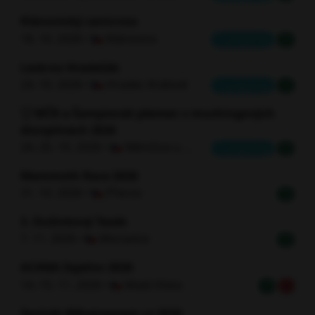
Klánovický canicross
18. 10. 2026 •
Klánovice
Is preparing
H
Leskros Hradečák
24. 10. 2026 •
Hradec Králové
Is preparing
H
MČR a Šampionát plemen v mushingových
disciplínách 2026
24.-25. 10. 2026 •
Němčice u Kolína
Is preparing
H
Mammoth Race 2026
31. 10. 2026 •
Přerov
H
3. Dušinkový Tesák
7. 11. 2026 •
Moravice
H
ACANA Zaječov 2026
14.-15. 11. 2026 •
Malá Víska
H
L
Zavírák Běhejsepsem.cz 2026