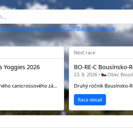
Canicross Bukovka
CANIS LAB CUP
Dalmatiní speciál
Next race
s Yoggies 2026
BO-RE-C Bousínsko-R
23. 8. 2026 •
Obec Bous
Zveme Vás na 9. ročník oblíbeného canicrossového závodu: Hruboskalský canicross 2026.
Race detail