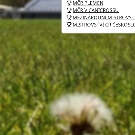
MČR PLEMEN
MČR V CANICROSSU
MEZINÁRODNÍ MISTROVS
MISTROVSTVÍ ČR ČESKOS