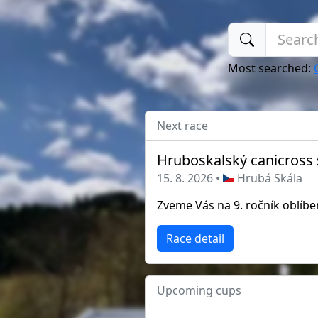
Most searched:
Next race
Hruboskalský canicross 
15. 8. 2026 •
Hrubá Skála
Race detail
Upcoming cups