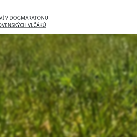
TVÍ V DOGMARATONU
LOVENSKÝCH VLČÁKŮ