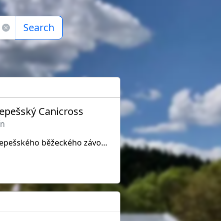
Search
epešský Canicross
ín
Druhý ročník Bousínsko-Repešského běžeckého závodu se psy i bez psů!