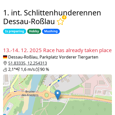
1. int. Schlittenhunderennen
0
Dessau-Roßlau
Is preparing
Hobby
Mushing
13.-14. 12. 2025
Race has already taken place
Dessau-Roßlau, Parkplatz Vorderer Tiergarten
51.83335, 12.254313
2,1°
1,6 m/s
90 %