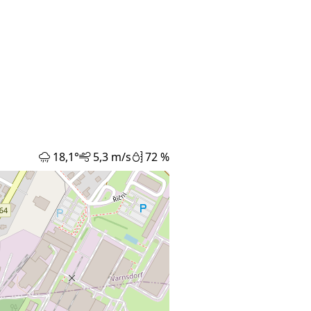
18,1°
5,3 m/s
72 %