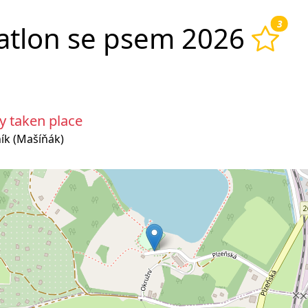
3
iatlon se psem 2026
y taken place
ík (Mašíňák)