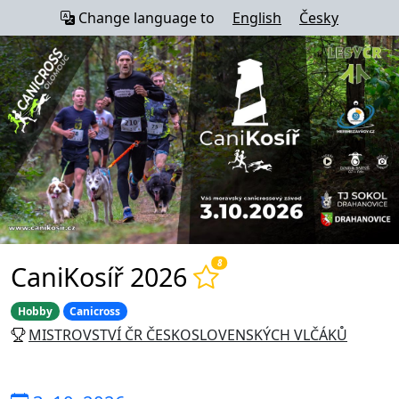
Change language to
English
Česky
8
CaniKosíř 2026
Hobby
Canicross
MISTROVSTVÍ ČR ČESKOSLOVENSKÝCH VLČÁKŮ