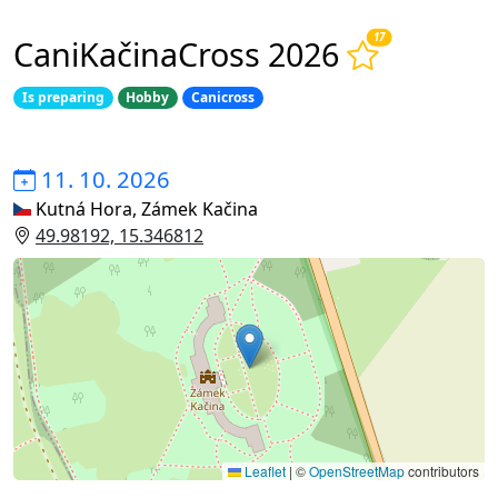
17
CaniKačinaCross 2026
Is preparing
Hobby
Canicross
11. 10. 2026
Kutná Hora, Zámek Kačina
49.98192, 15.346812
Leaflet
|
©
OpenStreetMap
contributors