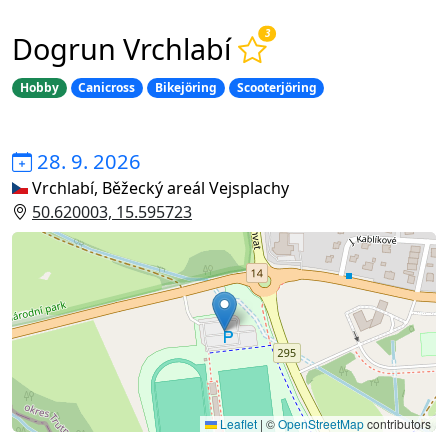
3
Dogrun Vrchlabí
Hobby
Canicross
Bikejöring
Scooterjöring
28. 9. 2026
Vrchlabí, Běžecký areál Vejsplachy
50.620003, 15.595723
Leaflet
|
©
OpenStreetMap
contributors