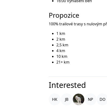
16:00 Vyhlášení běh
Propozice
100% trailové trasy s nulovým p
1 km
2 km
2,5 km
4 km
10 km
21+ km
Interested