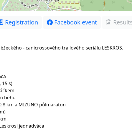
Registration
Facebook event
Results
žeckého - canicrossového trailového seriálu LESKROS.
áca
 15 s)
háčkem
em běhu
10,8 km a MIZUNO půlmaraton
km)
 km
 Leskrosí jednadváca