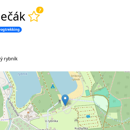
7
dečák
ogtrekking
ý rybník