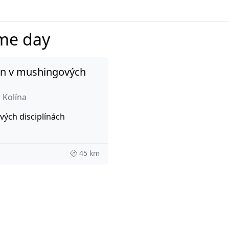
ame day
n v mushingových
 Kolína
ých disciplínách
45 km