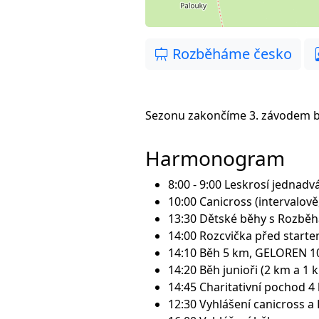
Rozběháme česko
Sezonu zakončíme 3. závodem bě
Harmonogram
8:00 - 9:00 Leskrosí jednadv
10:00 Canicross (intervalově,
13:30 Dětské běhy s Rozbě
14:00 Rozcvička před start
14:10 Běh 5 km, GELOREN 
14:20 Běh junioři (2 km a 1 
14:45 Charitativní pochod 4
12:30 Vyhlášení canicross a