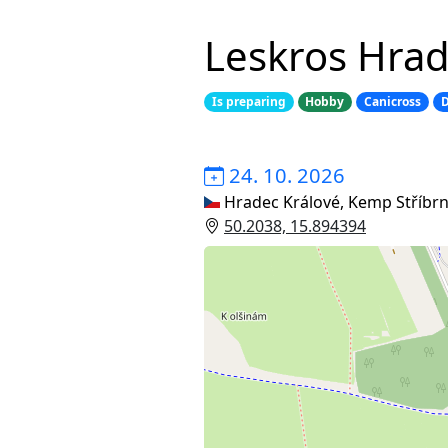
Leskros Hra
Is preparing
Hobby
Canicross
D
24. 10. 2026
Hradec Králové, Kemp Stříbrn
50.2038, 15.894394